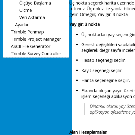
Üç nokta seçerek harita üzerinde 
Ölçüye Başlama
tutunuz. Üç nokta ile yapıla bilinec
Ölçme
gelir. Örneğin; Yay gir: 3 nokta
Veri Aktarma
Yay gir: 3 nokta
Ayarlar
Trimble Penmap
Üç noktadan yay seçeneğini 
Trimble Project Manager
Gerekli değişiklileri yapılabi
ASCII File Generator
seçilerek dieğr sayfa incelen
Trimble Survey Controller
Hesap seçeneği seçilir.
Kayıt seçeneği seçilir.
Harita seçeneğine seçilir.
Ekranda oluşan yayın üzeri s
işlem seçeneği aplikasyon o
Dinamik olarak yay üzer
aplikasyon ofesetleme yap
Alan Hesaplamaları